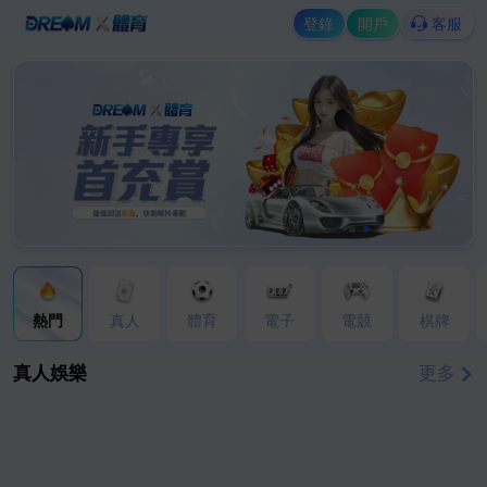
立即註冊
casobet
帶您暢享全球體育盛
事
專業平臺，數據精準，
高清直播
覆蓋熱門體育項
目。
聚焦足球、籃球、電競等賽事，
每日內容實時更
新
。
極速訪問
下載APP